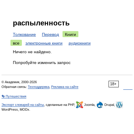
распыленность
Толкование
Перевод
Книги
все
электронные книги
аудиокниги
Ничего не найдено.
Попробуйте изменить запрос
© Академик, 2000-2026
18+
Обратная связь:
Техподдержка
,
Реклама на сайте
👣 Путешествия
Экспорт словарей на сайты
, сделанные на PHP,
Joomla,
Drupal,
WordPress, MODx.